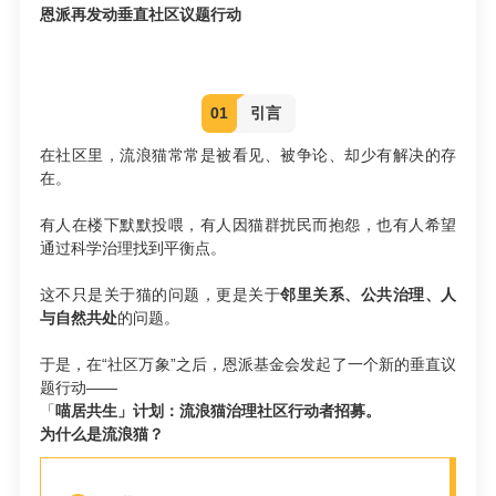
恩派再发动垂直社区议题行动
01
引言
在社区里，流浪猫常常是被看见、被争论、却少有解决的存
在。
有人在楼下默默投喂，有人因猫群扰民而抱怨，也有人希望
通过科学治理找到平衡点。
这不只是关于猫的问题，更是关于
邻里关系、公共治理、人
与自然共处
的问题。
于是，在“社区万象”之后，恩派基金会发起了一个新的垂直议
题行动——
「
喵居共生」计划：流浪猫治理社区行动者招募
。
为什么是流浪猫？