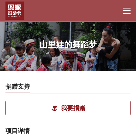
山里娃的舞蹈梦
捐赠支持
我要捐赠
项目详情